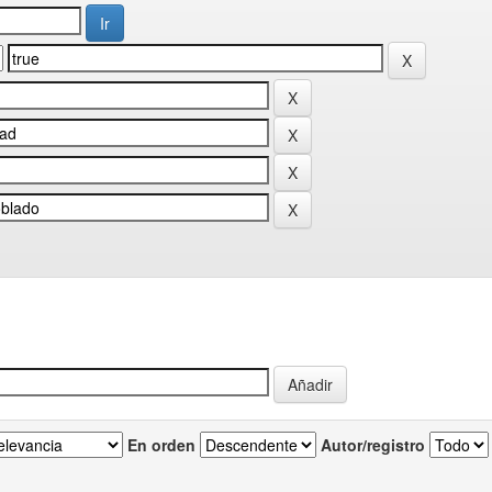
En orden
Autor/registro