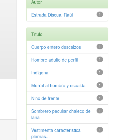
Autor
Estrada Discua, Raúl
1
Título
Cuerpo entero descalzos
1
Hombre adulto de perfil
1
Indigena
1
Morral al hombro y espalda
1
Nino de frente
1
Sombrero peculiar chaleco de
1
lana
Vestimenta caracteristica
1
piernas...