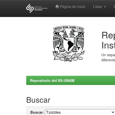
Página de inicio
Listar
Skip
navigation
Rep
Ins
Un espac
diferent
Repositorio del IIS-UNAM
Buscar
Buscar: