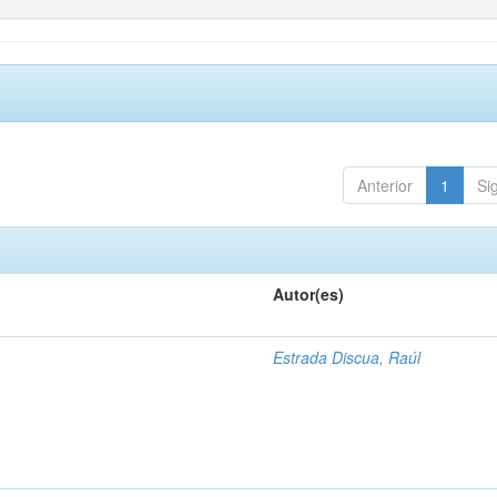
Anterior
1
Si
Autor(es)
1
Estrada Discua, Raúl