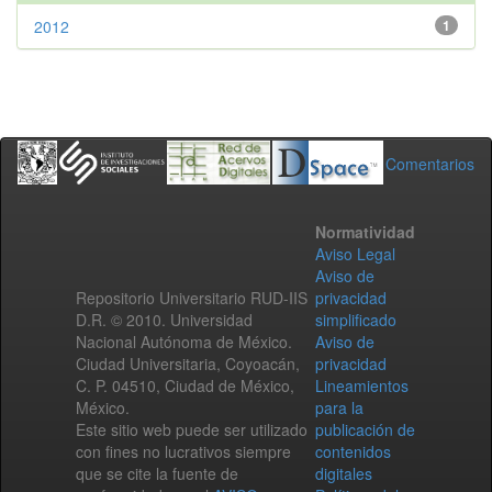
2012
1
Comentarios
Normatividad
Aviso Legal
Aviso de
Repositorio Universitario RUD-IIS
privacidad
D.R. © 2010. Universidad
simplificado
Nacional Autónoma de México.
Aviso de
Ciudad Universitaria, Coyoacán,
privacidad
C. P. 04510, Ciudad de México,
Lineamientos
México.
para la
Este sitio web puede ser utilizado
publicación de
con fines no lucrativos siempre
contenidos
que se cite la fuente de
digitales