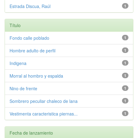
Estrada Discua, Raúl
1
Título
Fondo calle poblado
1
Hombre adulto de perfil
1
Indigena
1
Morral al hombro y espalda
1
Nino de frente
1
Sombrero peculiar chaleco de lana
1
Vestimenta caracteristica piernas...
1
Fecha de lanzamiento