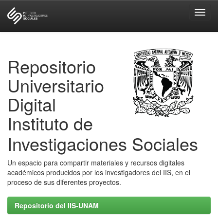
Skip
navigation
Repositorio
Universitario
Digital
Instituto de
Investigaciones Sociales
Un espacio para compartir materiales y recursos digitales
académicos producidos por los investigadores del IIS, en el
proceso de sus diferentes proyectos.
Repositorio del IIS-UNAM