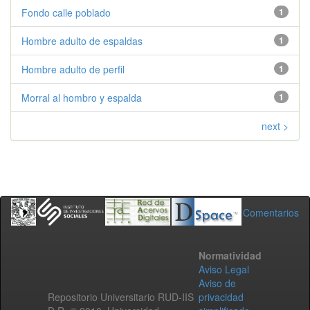
Fondo calle poblado
1
Hombre adulto de espaldas
1
Hombre adulto de perfil
1
Morral al hombro y espalda
1
next >
Comentarios
Normatividad
Aviso Legal
Aviso de
Repositorio Universitario RUD-IIS
privacidad