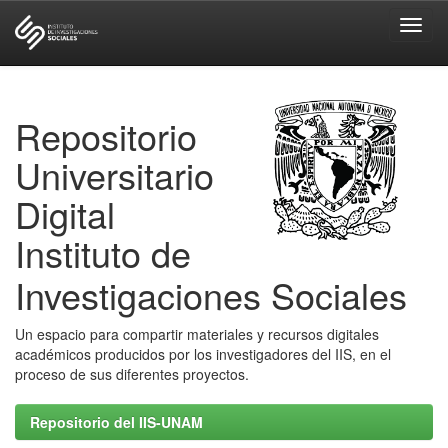
Skip
navigation
Repositorio
Universitario
Digital
Instituto de
Investigaciones Sociales
Un espacio para compartir materiales y recursos digitales
académicos producidos por los investigadores del IIS, en el
proceso de sus diferentes proyectos.
Repositorio del IIS-UNAM