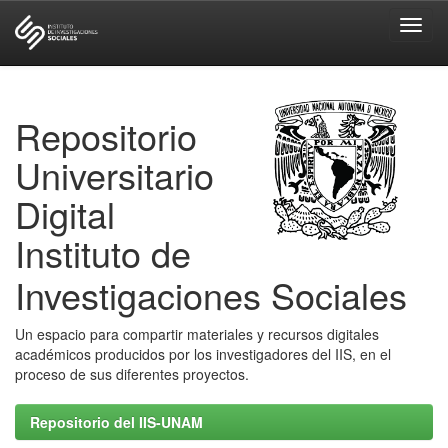
Skip
navigation
Repositorio
Universitario
Digital
Instituto de
Investigaciones Sociales
Un espacio para compartir materiales y recursos digitales
académicos producidos por los investigadores del IIS, en el
proceso de sus diferentes proyectos.
Repositorio del IIS-UNAM