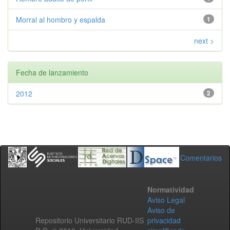
Morral al hombro y espalda
1
next >
Fecha de lanzamiento
2012
2
Comentarios
Normatividad
Aviso Legal
Aviso de
Repositorio Universitario RUD-IIS
privacidad