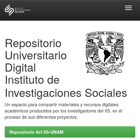
Skip
navigation
Repositorio
Universitario
Digital
Instituto de
Investigaciones Sociales
Un espacio para compartir materiales y recursos digitales
académicos producidos por los investigadores del IIS, en el
proceso de sus diferentes proyectos.
Repositorio del IIS-UNAM