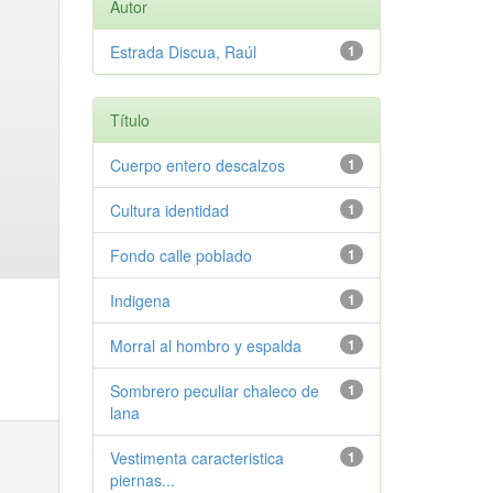
Autor
Estrada Discua, Raúl
1
Título
Cuerpo entero descalzos
1
Cultura identidad
1
Fondo calle poblado
1
Indigena
1
Morral al hombro y espalda
1
Sombrero peculiar chaleco de
1
lana
Vestimenta caracteristica
1
piernas...