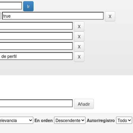
En orden
Autor/registro