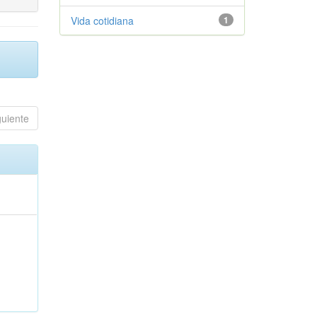
Vida cotidiana
1
guiente