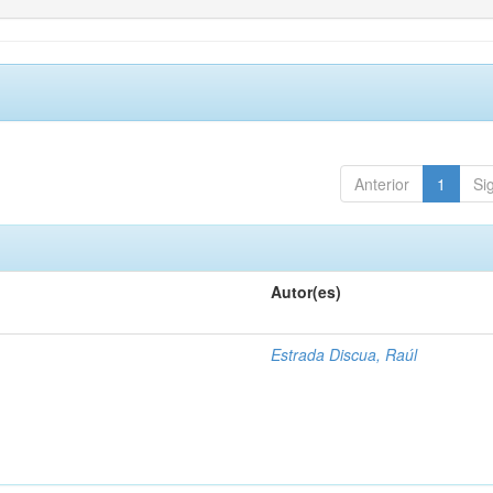
Anterior
1
Si
Autor(es)
1
Estrada Discua, Raúl