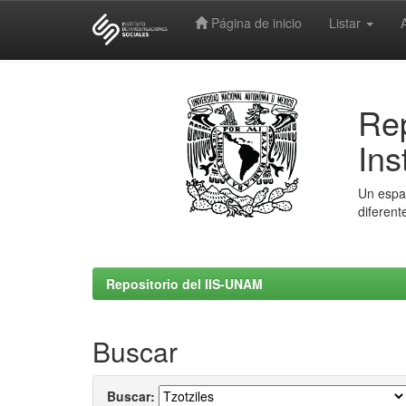
Página de inicio
Listar
Skip
navigation
Rep
Ins
Un espac
diferent
Repositorio del IIS-UNAM
Buscar
Buscar: