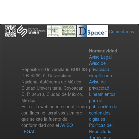
Comentarios
Normatividad
Aviso Legal
Aviso de
Repositorio Universitario RUD-IIS
privacidad
D.R. © 2010. Universidad
simplificado
Nacional Autónoma de México.
Aviso de
Ciudad Universitaria, Coyoacán,
privacidad
C. P. 04510, Ciudad de México,
Lineamientos
México.
para la
Este sitio web puede ser utilizado
publicación de
con fines no lucrativos siempre
contenidos
que se cite la fuente de
digitales
conformidad con el
AVISO
Políticas del
LEGAL
.
Repositorio
Términos y