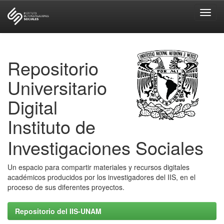
Skip
navigation
Repositorio
Universitario
Digital
Instituto de
Investigaciones Sociales
Un espacio para compartir materiales y recursos digitales
académicos producidos por los investigadores del IIS, en el
proceso de sus diferentes proyectos.
Repositorio del IIS-UNAM