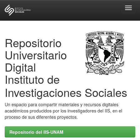
Skip
navigation
Repositorio
Universitario
Digital
Instituto de
Investigaciones Sociales
Un espacio para compartir materiales y recursos digitales
académicos producidos por los investigadores del IIS, en el
proceso de sus diferentes proyectos.
Repositorio del IIS-UNAM