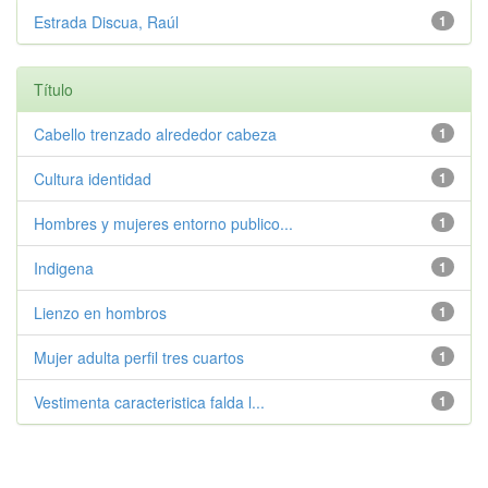
Estrada Discua, Raúl
1
Título
Cabello trenzado alrededor cabeza
1
Cultura identidad
1
Hombres y mujeres entorno publico...
1
Indigena
1
Lienzo en hombros
1
Mujer adulta perfil tres cuartos
1
Vestimenta caracteristica falda l...
1