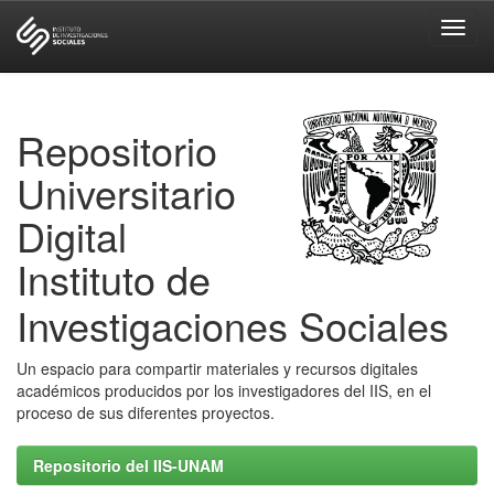
Skip
navigation
Repositorio
Universitario
Digital
Instituto de
Investigaciones Sociales
Un espacio para compartir materiales y recursos digitales
académicos producidos por los investigadores del IIS, en el
proceso de sus diferentes proyectos.
Repositorio del IIS-UNAM