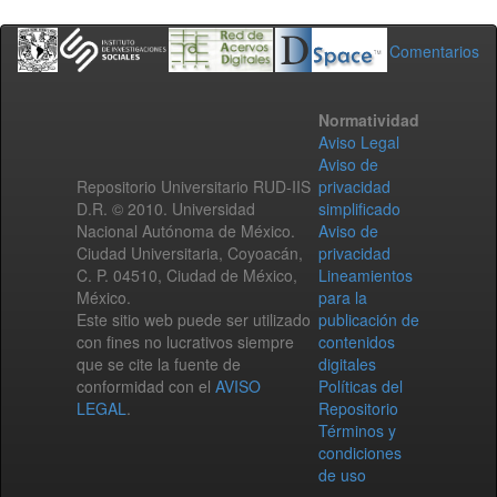
Comentarios
Normatividad
Aviso Legal
Aviso de
Repositorio Universitario RUD-IIS
privacidad
D.R. © 2010. Universidad
simplificado
Nacional Autónoma de México.
Aviso de
Ciudad Universitaria, Coyoacán,
privacidad
C. P. 04510, Ciudad de México,
Lineamientos
México.
para la
Este sitio web puede ser utilizado
publicación de
con fines no lucrativos siempre
contenidos
que se cite la fuente de
digitales
conformidad con el
AVISO
Políticas del
LEGAL
.
Repositorio
Términos y
condiciones
de uso