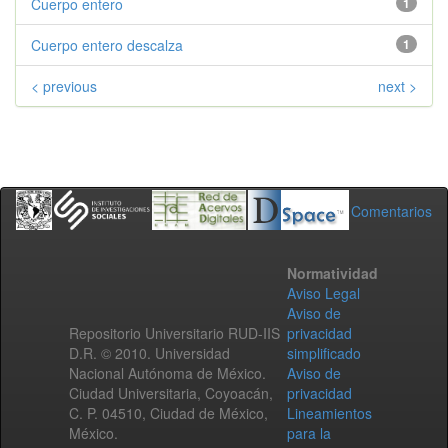
Cuerpo entero
1
Cuerpo entero descalza
1
< previous
next >
Comentarios
Normatividad
Aviso Legal
Aviso de
Repositorio Universitario RUD-IIS
privacidad
D.R. © 2010. Universidad
simplificado
Nacional Autónoma de México.
Aviso de
Ciudad Universitaria, Coyoacán,
privacidad
C. P. 04510, Ciudad de México,
Lineamientos
México.
para la