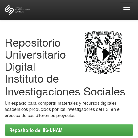
Skip
navigation
Repositorio
Universitario
Digital
Instituto de
Investigaciones Sociales
Un espacio para compartir materiales y recursos digitales
académicos producidos por los investigadores del IIS, en el
proceso de sus diferentes proyectos.
Repositorio del IIS-UNAM