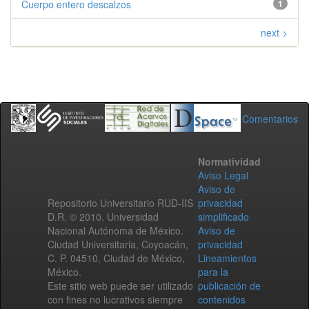
Cuerpo entero descalzos
1
next >
Comentarios
Normatividad
Aviso Legal
Aviso de
Repositorio Universitario RUD-IIS
privacidad
D.R. © 2010. Universidad
simplificado
Nacional Autónoma de México.
Aviso de
Ciudad Universitaria, Coyoacán,
privacidad
C. P. 04510, Ciudad de México,
Lineamientos
México.
para la
Este sitio web puede ser utilizado
publicación de
con fines no lucrativos siempre
contenidos