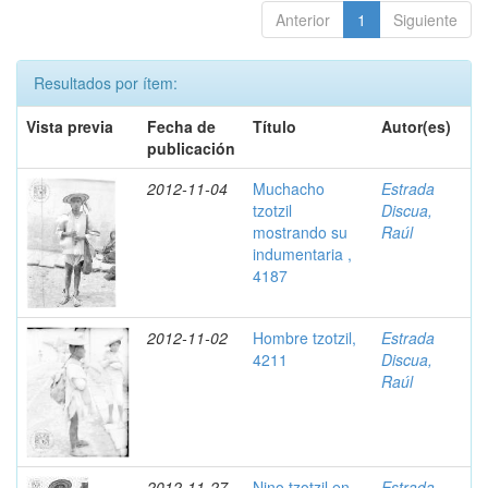
Anterior
1
Siguiente
Resultados por ítem:
Vista previa
Fecha de
Título
Autor(es)
publicación
2012-11-04
Muchacho
Estrada
tzotzil
Discua,
mostrando su
Raúl
indumentaria ,
4187
2012-11-02
Hombre tzotzil,
Estrada
4211
Discua,
Raúl
2012-11-27
Nino tzotzil en
Estrada