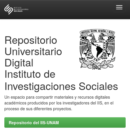
Skip
navigation
Repositorio
Universitario
Digital
Instituto de
Investigaciones Sociales
Un espacio para compartir materiales y recursos digitales
académicos producidos por los investigadores del IIS, en el
proceso de sus diferentes proyectos.
Repositorio del IIS-UNAM