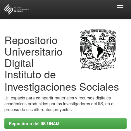
Skip
navigation
Repositorio
Universitario
Digital
Instituto de
Investigaciones Sociales
Un espacio para compartir materiales y recursos digitales
académicos producidos por los investigadores del IIS, en el
proceso de sus diferentes proyectos.
Repositorio del IIS-UNAM