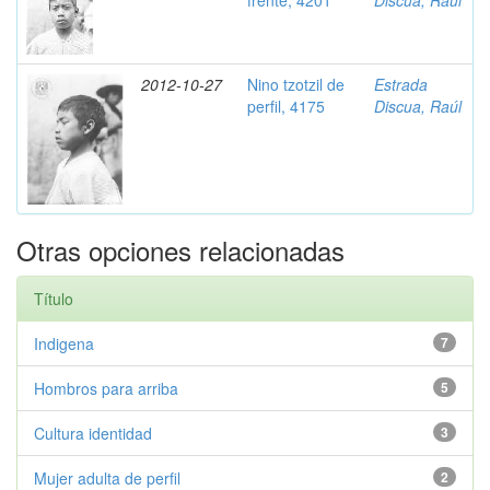
frente, 4201
Discua, Raúl
2012-10-27
Nino tzotzil de
Estrada
perfil, 4175
Discua, Raúl
Otras opciones relacionadas
Título
Indigena
7
Hombros para arriba
5
Cultura identidad
3
Mujer adulta de perfil
2