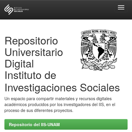
Skip
navigation
Repositorio
Universitario
Digital
Instituto de
Investigaciones Sociales
Un espacio para compartir materiales y recursos digitales
académicos producidos por los investigadores del IIS, en el
proceso de sus diferentes proyectos.
Repositorio del IIS-UNAM