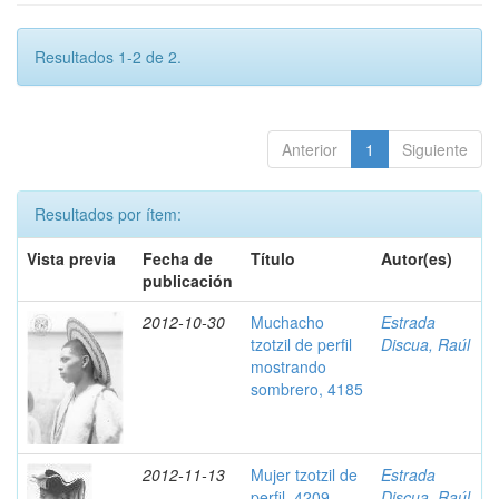
Resultados 1-2 de 2.
Anterior
1
Siguiente
Resultados por ítem:
Vista previa
Fecha de
Título
Autor(es)
publicación
2012-10-30
Muchacho
Estrada
tzotzil de perfil
Discua, Raúl
mostrando
sombrero, 4185
2012-11-13
Mujer tzotzil de
Estrada
perfil, 4209
Discua, Raúl