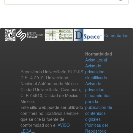
Comentarios
Normatividad
Aviso Legal
Aviso de
Repositorio Universitario RUD-IIS
privacidad
D.R. © 2010. Universidad
simplificado
Nacional Autónoma de México.
Aviso de
Ciudad Universitaria, Coyoacán,
privacidad
C. P. 04510, Ciudad de México,
Lineamientos
México.
para la
Este sitio web puede ser utilizado
publicación de
con fines no lucrativos siempre
contenidos
que se cite la fuente de
digitales
conformidad con el
AVISO
Políticas del
LEGAL
.
Repositorio