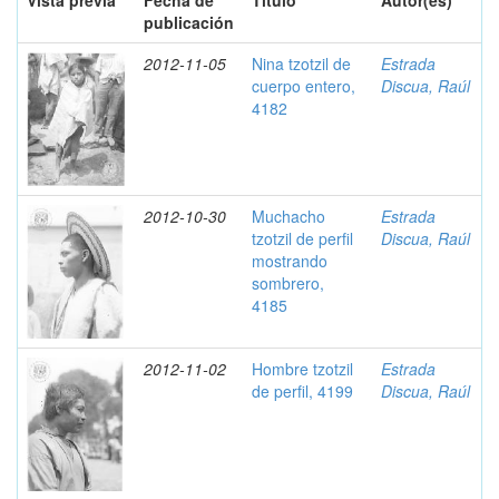
Vista previa
Fecha de
Título
Autor(es)
publicación
2012-11-05
Nina tzotzil de
Estrada
cuerpo entero,
Discua, Raúl
4182
2012-10-30
Muchacho
Estrada
tzotzil de perfil
Discua, Raúl
mostrando
sombrero,
4185
2012-11-02
Hombre tzotzil
Estrada
de perfil, 4199
Discua, Raúl