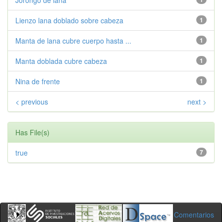
Jorongo de lana
Lienzo lana doblado sobre cabeza
1
Manta de lana cubre cuerpo hasta ...
1
Manta doblada cubre cabeza
1
Nina de frente
1
< previous
next >
Has File(s)
true
7
Comentarios