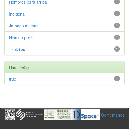
Hombros para arriba
1
Indigena
1
Jorongo de lana
1
Nino de perfil
1
Tzotziles
1
Has File(s)
true
1
Comentarios