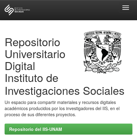
Skip
navigation
Repositorio
Universitario
Digital
Instituto de
Investigaciones Sociales
Un espacio para compartir materiales y recursos digitales
académicos producidos por los investigadores del IIS, en el
proceso de sus diferentes proyectos.
Repositorio del IIS-UNAM