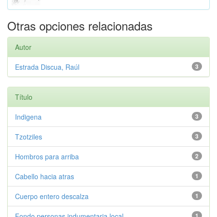
Otras opciones relacionadas
Autor
Estrada Discua, Raúl
3
Título
Indigena
3
Tzotziles
3
Hombros para arriba
2
Cabello hacia atras
1
Cuerpo entero descalza
1
Fondo personas indumentaria local
1