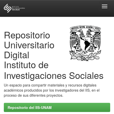
Skip
navigation
Repositorio
Universitario
Digital
Instituto de
Investigaciones Sociales
Un espacio para compartir materiales y recursos digitales
académicos producidos por los investigadores del IIS, en el
proceso de sus diferentes proyectos.
Repositorio del IIS-UNAM