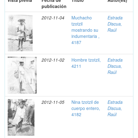
Vista previa
Fecha de
Título
Autor(es)
publicación
2012-11-04
Muchacho
Estrada
tzotzil
Discua,
mostrando su
Raúl
indumentaria ,
4187
2012-11-02
Hombre tzotzil,
Estrada
4211
Discua,
Raúl
2012-11-05
Nina tzotzil de
Estrada
cuerpo entero,
Discua,
4182
Raúl