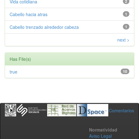
Vida cotidiana
2
Cabello hacia atras
1
Cabello trenzado alrededor cabeza
1
next >
Has File(s)
true
10
Comentarios
Normatividad
Aviso Legal