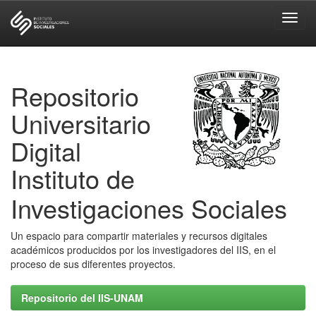
Skip
navigation
Repositorio
Universitario
Digital
Instituto de
Investigaciones Sociales
Un espacio para compartir materiales y recursos digitales
académicos producidos por los investigadores del IIS, en el
proceso de sus diferentes proyectos.
Repositorio del IIS-UNAM