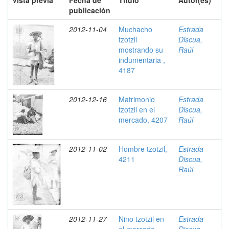
Vista previa
Fecha de
Título
Autor(es)
publicación
2012-11-04
Muchacho
Estrada
tzotzil
Discua,
mostrando su
Raúl
indumentaria ,
4187
2012-12-16
Matrimonio
Estrada
tzotzil en el
Discua,
mercado, 4207
Raúl
2012-11-02
Hombre tzotzil,
Estrada
4211
Discua,
Raúl
2012-11-27
Nino tzotzil en
Estrada