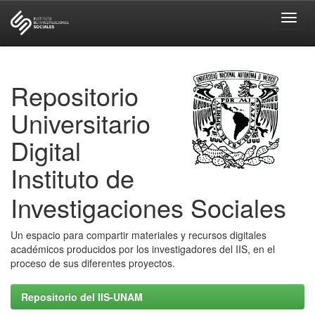
Skip
navigation
Repositorio
Universitario
Digital
Instituto de
Investigaciones Sociales
Un espacio para compartir materiales y recursos digitales
académicos producidos por los investigadores del IIS, en el
proceso de sus diferentes proyectos.
Repositorio del IIS-UNAM