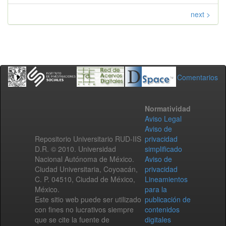
next >
Comentarios
Normatividad
Aviso Legal
Aviso de
Repositorio Universitario RUD-IIS
privacidad
D.R. © 2010. Universidad
simplificado
Nacional Autónoma de México.
Aviso de
Ciudad Universitaria, Coyoacán,
privacidad
C. P. 04510, Ciudad de México,
Lineamientos
México.
para la
Este sitio web puede ser utilizado
publicación de
con fines no lucrativos siempre
contenidos
que se cite la fuente de
digitales