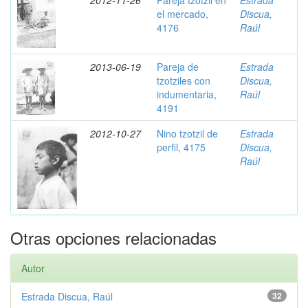
2012-11-26
Pareja tzotzil en
Estrada
el mercado,
Discua,
4176
Raúl
2013-06-19
Pareja de
Estrada
tzotziles con
Discua,
indumentaria,
Raúl
4191
2012-10-27
Nino tzotzil de
Estrada
perfil, 4175
Discua,
Raúl
Otras opciones relacionadas
Autor
Estrada Discua, Raúl
32