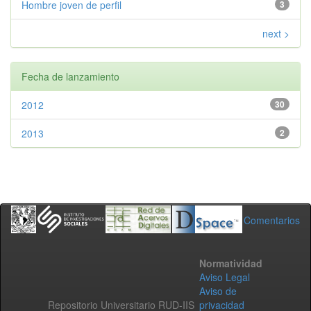
Hombre joven de perfil
3
next >
Fecha de lanzamiento
2012
30
2013
2
Comentarios
Normatividad
Aviso Legal
Aviso de
Repositorio Universitario RUD-IIS
privacidad