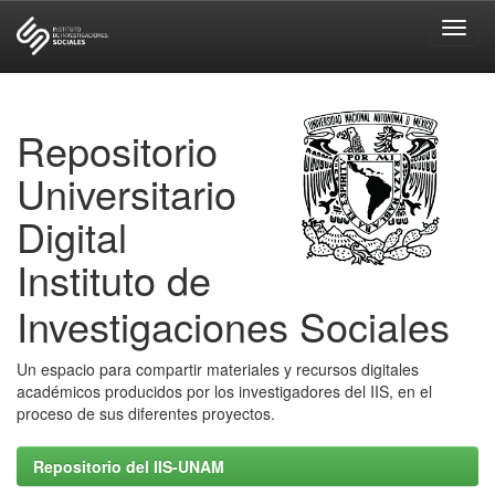
Skip
navigation
Repositorio
Universitario
Digital
Instituto de
Investigaciones Sociales
Un espacio para compartir materiales y recursos digitales
académicos producidos por los investigadores del IIS, en el
proceso de sus diferentes proyectos.
Repositorio del IIS-UNAM