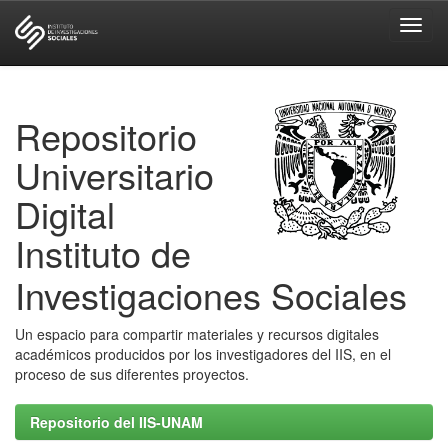
Skip
navigation
Repositorio
Universitario
Digital
Instituto de
Investigaciones Sociales
Un espacio para compartir materiales y recursos digitales
académicos producidos por los investigadores del IIS, en el
proceso de sus diferentes proyectos.
Repositorio del IIS-UNAM