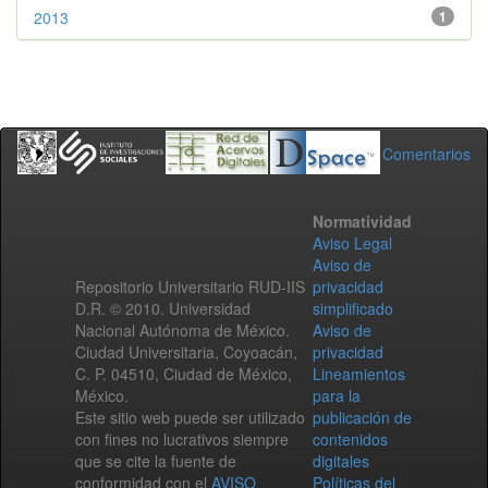
2013
1
Comentarios
Normatividad
Aviso Legal
Aviso de
Repositorio Universitario RUD-IIS
privacidad
D.R. © 2010. Universidad
simplificado
Nacional Autónoma de México.
Aviso de
Ciudad Universitaria, Coyoacán,
privacidad
C. P. 04510, Ciudad de México,
Lineamientos
México.
para la
Este sitio web puede ser utilizado
publicación de
con fines no lucrativos siempre
contenidos
que se cite la fuente de
digitales
conformidad con el
AVISO
Políticas del