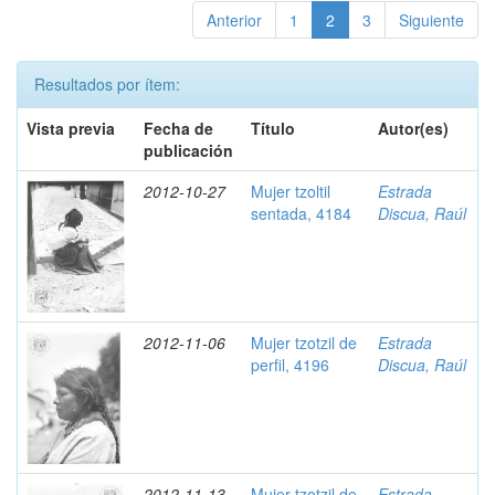
Anterior
1
2
3
Siguiente
Resultados por ítem:
Vista previa
Fecha de
Título
Autor(es)
publicación
2012-10-27
Mujer tzoltil
Estrada
sentada, 4184
Discua, Raúl
2012-11-06
Mujer tzotzil de
Estrada
perfil, 4196
Discua, Raúl
2012-11-13
Mujer tzotzil de
Estrada