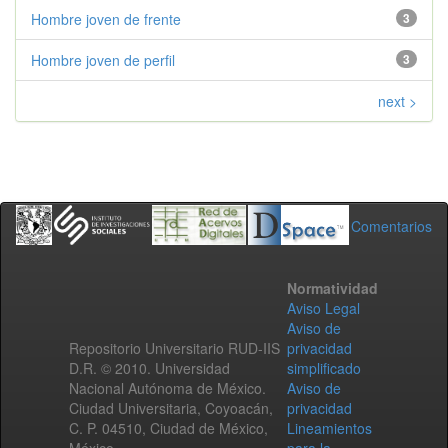
Hombre joven de frente
3
Hombre joven de perfil
3
next >
Comentarios
Normatividad
Aviso Legal
Aviso de
Repositorio Universitario RUD-IIS
privacidad
D.R. © 2010. Universidad
simplificado
Nacional Autónoma de México.
Aviso de
Ciudad Universitaria, Coyoacán,
privacidad
C. P. 04510, Ciudad de México,
Lineamientos