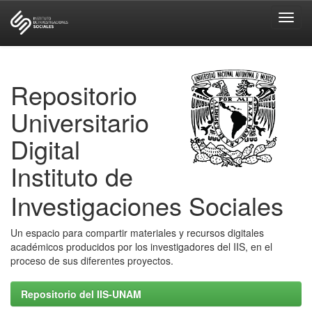
Skip
navigation
Repositorio
Universitario
Digital
Instituto de
Investigaciones Sociales
Un espacio para compartir materiales y recursos digitales
académicos producidos por los investigadores del IIS, en el
proceso de sus diferentes proyectos.
Repositorio del IIS-UNAM