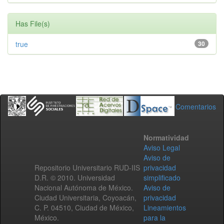
Has File(s)
true
30
Comentarios
Normatividad
Aviso Legal
Aviso de
Repositorio Universitario RUD-IIS
privacidad
D.R. © 2010. Universidad
simplificado
Nacional Autónoma de México.
Aviso de
Ciudad Universitaria, Coyoacán,
privacidad
C. P. 04510, Ciudad de México,
Lineamientos
México.
para la