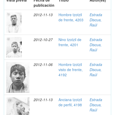
Vista previa
Fecha de
Título
Autor(es)
publicación
2012-11-13
Hombre tzotzil
Estrada
de frente, 4203
Discua,
Raúl
2012-10-27
Nino tzotzil de
Estrada
frente, 4201
Discua,
Raúl
2012-11-06
Hombre tzotzil
Estrada
visto de frente,
Discua,
4192
Raúl
2012-11-13
Anciana tzotzil
Estrada
de perfil, 4198
Discua,
Raúl