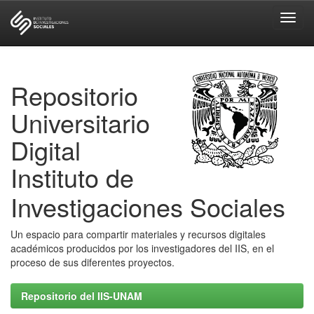
Skip
navigation
Repositorio
Universitario
Digital
Instituto de
Investigaciones Sociales
Un espacio para compartir materiales y recursos digitales
académicos producidos por los investigadores del IIS, en el
proceso de sus diferentes proyectos.
Repositorio del IIS-UNAM