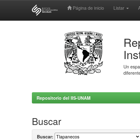
Página de inicio
Listar
Skip
navigation
Rep
Ins
Un espac
diferent
Repositorio del IIS-UNAM
Buscar
Buscar: