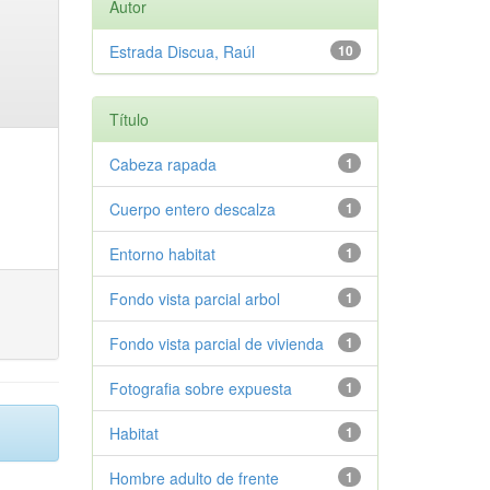
Autor
Estrada Discua, Raúl
10
Título
Cabeza rapada
1
Cuerpo entero descalza
1
Entorno habitat
1
Fondo vista parcial arbol
1
Fondo vista parcial de vivienda
1
Fotografia sobre expuesta
1
Habitat
1
Hombre adulto de frente
1