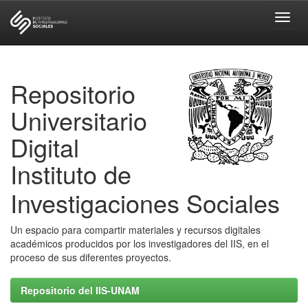
Skip
navigation
Repositorio
Universitario
Digital
Instituto de
Investigaciones Sociales
Un espacio para compartir materiales y recursos digitales
académicos producidos por los investigadores del IIS, en el
proceso de sus diferentes proyectos.
Repositorio del IIS-UNAM