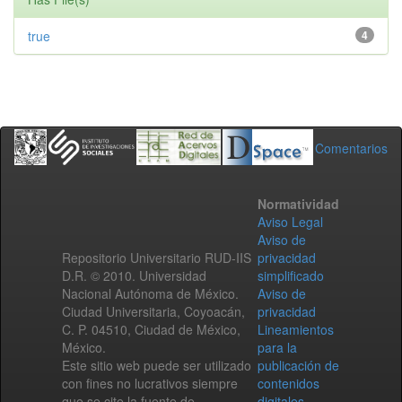
true
4
Comentarios
Normatividad
Aviso Legal
Aviso de
Repositorio Universitario RUD-IIS
privacidad
D.R. © 2010. Universidad
simplificado
Nacional Autónoma de México.
Aviso de
Ciudad Universitaria, Coyoacán,
privacidad
C. P. 04510, Ciudad de México,
Lineamientos
México.
para la
Este sitio web puede ser utilizado
publicación de
con fines no lucrativos siempre
contenidos
que se cite la fuente de
digitales