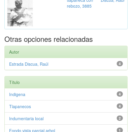
tlapaneca con
Discua, Raúl
rebozo, 3885
Otras opciones relacionadas
Autor
Estrada Discua, Raúl
4
Título
Indigena
4
Tlapanecos
4
Indumentaria local
2
Fondo vista parcial arbol
1