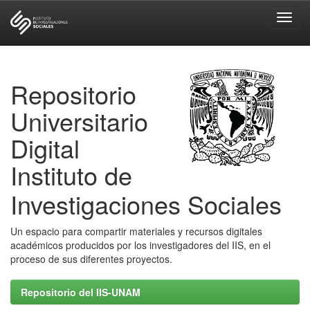
Skip
navigation
Repositorio
Universitario
Digital
Instituto de
Investigaciones Sociales
Un espacio para compartir materiales y recursos digitales
académicos producidos por los investigadores del IIS, en el
proceso de sus diferentes proyectos.
Repositorio del IIS-UNAM