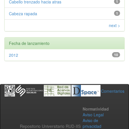
Cabello trenzado hacia atras
1
Cabeza rapada
1
next >
Fecha de lanzamiento
2012
10
Comentarios
Normatividad
Aviso Legal
Aviso de
Repositorio Universitario RUD-IIS
privacidad