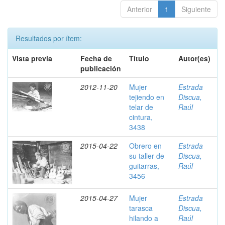
Anterior
1
Siguiente
Resultados por ítem:
Vista previa
Fecha de
Título
Autor(es)
publicación
2012-11-20
Mujer
Estrada
tejiendo en
Discua,
telar de
Raúl
cintura,
3438
2015-04-22
Obrero en
Estrada
su taller de
Discua,
guitarras,
Raúl
3456
2015-04-27
Mujer
Estrada
tarasca
Discua,
hilando a
Raúl