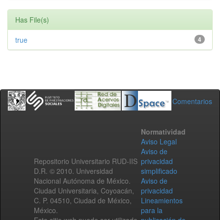
Has File(s)
true
4
Comentarios
Normatividad
Aviso Legal
Aviso de
Repositorio Universitario RUD-IIS
privacidad
D.R. © 2010. Universidad
simplificado
Nacional Autónoma de México.
Aviso de
Ciudad Universitaria, Coyoacán,
privacidad
C. P. 04510, Ciudad de México,
Lineamientos
México.
para la