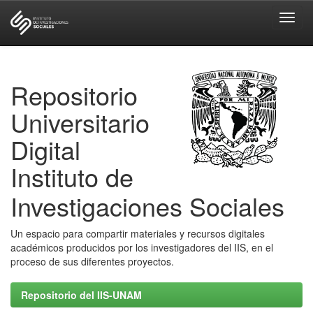
Skip
navigation
Repositorio
Universitario
Digital
Instituto de
Investigaciones Sociales
Un espacio para compartir materiales y recursos digitales
académicos producidos por los investigadores del IIS, en el
proceso de sus diferentes proyectos.
Repositorio del IIS-UNAM