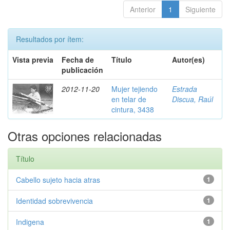
Anterior
1
Siguiente
Resultados por ítem:
Vista previa
Fecha de
Título
Autor(es)
publicación
2012-11-20
Mujer tejiendo
Estrada
en telar de
Discua, Raúl
cintura, 3438
Otras opciones relacionadas
Título
Cabello sujeto hacia atras
1
Identidad sobrevivencia
1
Indigena
1