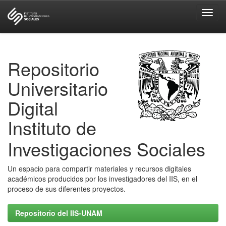
Skip
navigation
Repositorio
Universitario
Digital
Instituto de
Investigaciones Sociales
Un espacio para compartir materiales y recursos digitales
académicos producidos por los investigadores del IIS, en el
proceso de sus diferentes proyectos.
Repositorio del IIS-UNAM