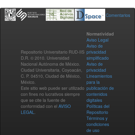
Comentarios
Normatividad
Aviso Legal
Aviso de
Repositorio Universitario RUD-IIS
privacidad
D.R. © 2010. Universidad
simplificado
Nacional Autónoma de México.
Aviso de
Ciudad Universitaria, Coyoacán,
privacidad
C. P. 04510, Ciudad de México,
Lineamientos
México.
para la
Este sitio web puede ser utilizado
publicación de
con fines no lucrativos siempre
contenidos
que se cite la fuente de
digitales
conformidad con el
AVISO
Políticas del
LEGAL
.
Repositorio
Términos y
condiciones
de uso