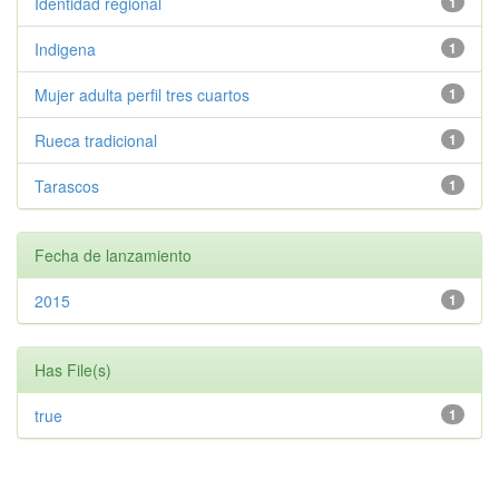
Identidad regional
1
Indigena
1
Mujer adulta perfil tres cuartos
1
Rueca tradicional
1
Tarascos
1
Fecha de lanzamiento
2015
1
Has File(s)
true
1