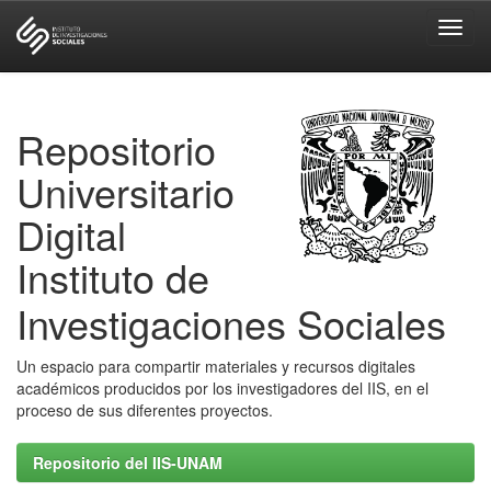
Skip
navigation
Repositorio
Universitario
Digital
Instituto de
Investigaciones Sociales
Un espacio para compartir materiales y recursos digitales
académicos producidos por los investigadores del IIS, en el
proceso de sus diferentes proyectos.
Repositorio del IIS-UNAM