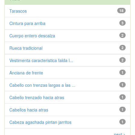
Tarascos
18
Cintura para arriba
3
Cuerpo entero descalza
2
Rueca tradicional
2
Vestimenta caracteristica falda l...
2
Anciana de frente
1
Cabello con trenzas largas a las ...
1
Cabello trenzado hacia atras
1
Cabellos hacia atras
1
Cabeza agachada pintan jarritos
1
next >