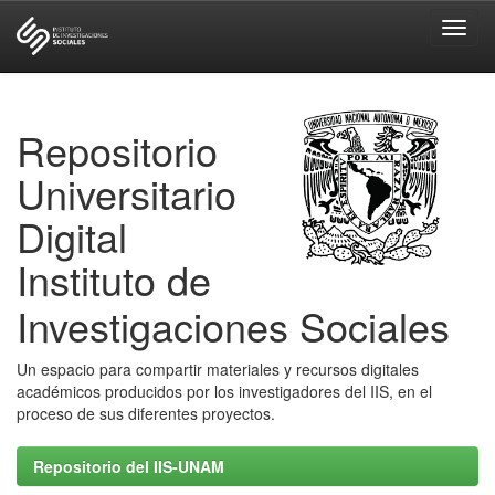
Skip
navigation
Repositorio
Universitario
Digital
Instituto de
Investigaciones Sociales
Un espacio para compartir materiales y recursos digitales
académicos producidos por los investigadores del IIS, en el
proceso de sus diferentes proyectos.
Repositorio del IIS-UNAM