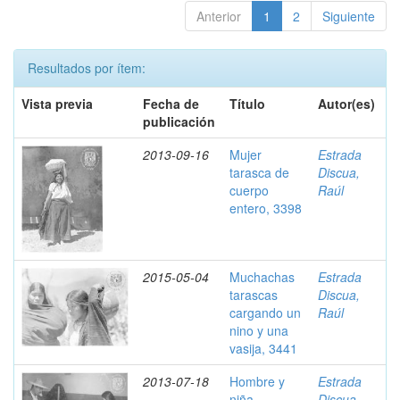
Anterior
1
2
Siguiente
Resultados por ítem:
Vista previa
Fecha de
Título
Autor(es)
publicación
2013-09-16
Mujer
Estrada
tarasca de
Discua,
cuerpo
Raúl
entero, 3398
2015-05-04
Muchachas
Estrada
tarascas
Discua,
cargando un
Raúl
nino y una
vasija, 3441
2013-07-18
Hombre y
Estrada
niña
Discua,