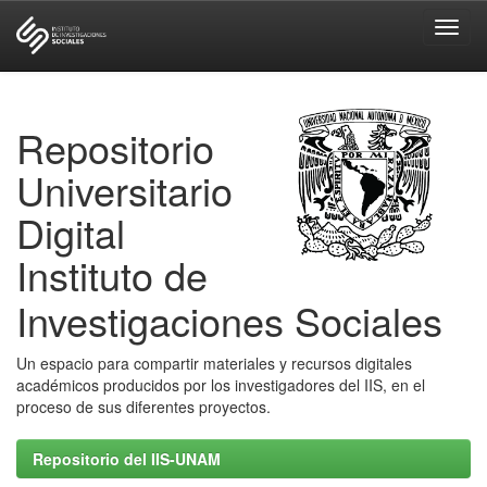
Skip
navigation
Repositorio
Universitario
Digital
Instituto de
Investigaciones Sociales
Un espacio para compartir materiales y recursos digitales
académicos producidos por los investigadores del IIS, en el
proceso de sus diferentes proyectos.
Repositorio del IIS-UNAM