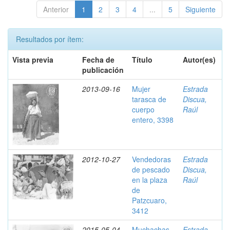
Anterior
1
2
3
4
...
5
Siguiente
Resultados por ítem:
Vista previa
Fecha de
Título
Autor(es)
publicación
2013-09-16
Mujer
Estrada
tarasca de
Discua,
cuerpo
Raúl
entero, 3398
2012-10-27
Vendedoras
Estrada
de pescado
Discua,
en la plaza
Raúl
de
Patzcuaro,
3412
2015-05-04
Muchachas
Estrada