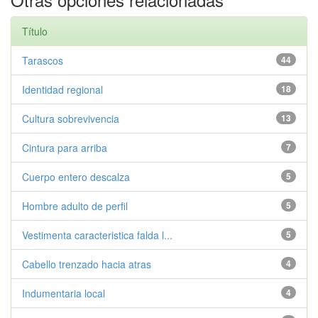
Título
Tarascos
44
Identidad regional
18
Cultura sobrevivencia
13
Cintura para arriba
7
Cuerpo entero descalza
5
Hombre adulto de perfil
5
Vestimenta caracteristica falda l...
5
Cabello trenzado hacia atras
4
Indumentaria local
4