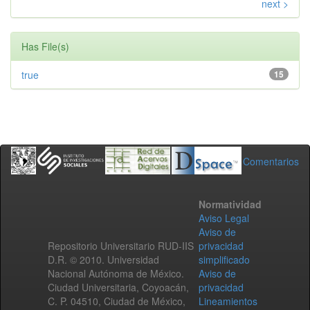
next >
Has File(s)
true
15
Comentarios
Normatividad
Aviso Legal
Aviso de
Repositorio Universitario RUD-IIS
privacidad
D.R. © 2010. Universidad
simplificado
Nacional Autónoma de México.
Aviso de
Ciudad Universitaria, Coyoacán,
privacidad
C. P. 04510, Ciudad de México,
Lineamientos