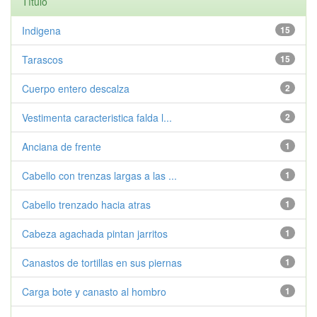
Título
Indigena
15
Tarascos
15
Cuerpo entero descalza
2
Vestimenta caracteristica falda l...
2
Anciana de frente
1
Cabello con trenzas largas a las ...
1
Cabello trenzado hacia atras
1
Cabeza agachada pintan jarritos
1
Canastos de tortillas en sus piernas
1
Carga bote y canasto al hombro
1