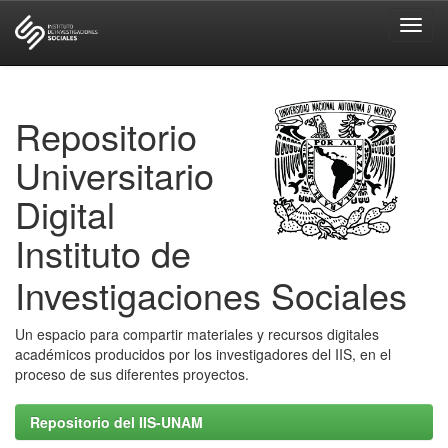
Skip
navigation
Repositorio
Universitario
Digital
Instituto de
Investigaciones Sociales
Un espacio para compartir materiales y recursos digitales
académicos producidos por los investigadores del IIS, en el
proceso de sus diferentes proyectos.
Repositorio del IIS-UNAM