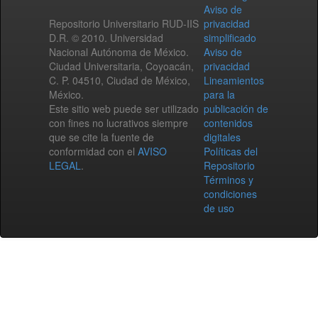
Aviso de
Repositorio Universitario RUD-IIS
privacidad
D.R. © 2010. Universidad
simplificado
Nacional Autónoma de México.
Aviso de
Ciudad Universitaria, Coyoacán,
privacidad
C. P. 04510, Ciudad de México,
Lineamientos
México.
para la
Este sitio web puede ser utilizado
publicación de
con fines no lucrativos siempre
contenidos
que se cite la fuente de
digitales
conformidad con el
AVISO
Políticas del
LEGAL
.
Repositorio
Términos y
condiciones
de uso