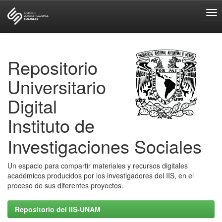
Skip
navigation
Repositorio
Universitario
Digital
Instituto de
Investigaciones Sociales
Un espacio para compartir materiales y recursos digitales
académicos producidos por los investigadores del IIS, en el
proceso de sus diferentes proyectos.
Repositorio del IIS-UNAM