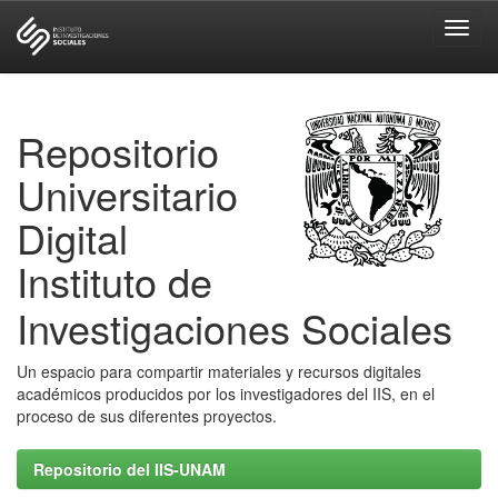
Skip
navigation
Repositorio
Universitario
Digital
Instituto de
Investigaciones Sociales
Un espacio para compartir materiales y recursos digitales
académicos producidos por los investigadores del IIS, en el
proceso de sus diferentes proyectos.
Repositorio del IIS-UNAM