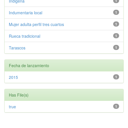
Indigena
1
Indumentaria local
1
Mujer adulta perfil tres cuartos
1
Rueca tradicional
1
Tarascos
1
Fecha de lanzamiento
2015
1
Has File(s)
true
1