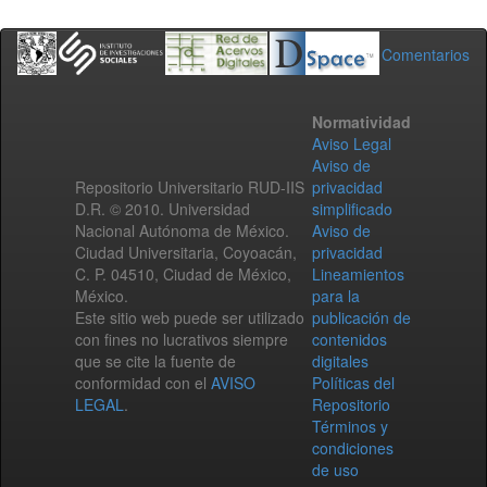
Comentarios
Normatividad
Aviso Legal
Aviso de
Repositorio Universitario RUD-IIS
privacidad
D.R. © 2010. Universidad
simplificado
Nacional Autónoma de México.
Aviso de
Ciudad Universitaria, Coyoacán,
privacidad
C. P. 04510, Ciudad de México,
Lineamientos
México.
para la
Este sitio web puede ser utilizado
publicación de
con fines no lucrativos siempre
contenidos
que se cite la fuente de
digitales
conformidad con el
AVISO
Políticas del
LEGAL
.
Repositorio
Términos y
condiciones
de uso