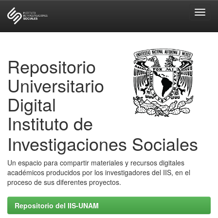
Skip
navigation
Repositorio
Universitario
Digital
Instituto de
Investigaciones Sociales
Un espacio para compartir materiales y recursos digitales
académicos producidos por los investigadores del IIS, en el
proceso de sus diferentes proyectos.
Repositorio del IIS-UNAM