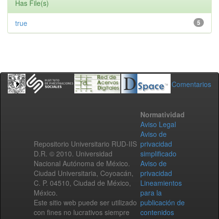
Has File(s)
true
5
Comentarios
Normatividad
Aviso Legal
Aviso de
Repositorio Universitario RUD-IIS
privacidad
D.R. © 2010. Universidad
simplificado
Nacional Autónoma de México.
Aviso de
Ciudad Universitaria, Coyoacán,
privacidad
C. P. 04510, Ciudad de México,
Lineamientos
México.
para la
Este sitio web puede ser utilizado
publicación de
con fines no lucrativos siempre
contenidos