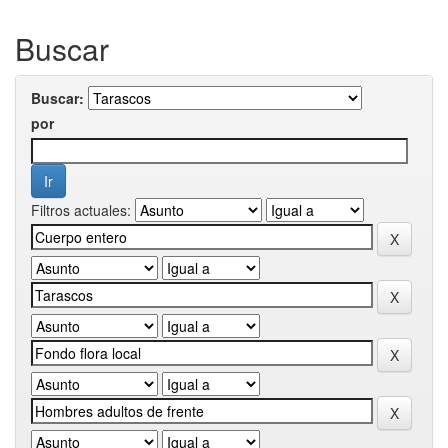
Buscar
Buscar:
por
Filtros actuales: