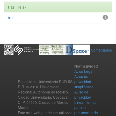
Has File(s)
true
1
Comentarios
Normatividad
Aviso Legal
Aviso de
Repositorio Universitario RUD-IIS
privacidad
D.R. © 2010. Universidad
simplificado
Nacional Autónoma de México.
Aviso de
Ciudad Universitaria, Coyoacán,
privacidad
C. P. 04510, Ciudad de México,
Lineamientos
México.
para la
Este sitio web puede ser utilizado
publicación de