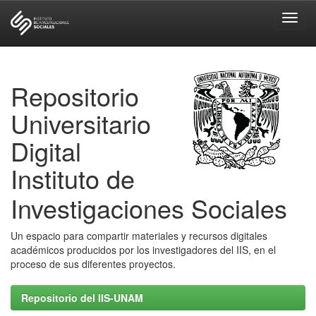
Skip
navigation
Repositorio
Universitario
Digital
Instituto de
Investigaciones Sociales
Un espacio para compartir materiales y recursos digitales
académicos producidos por los investigadores del IIS, en el
proceso de sus diferentes proyectos.
Repositorio del IIS-UNAM