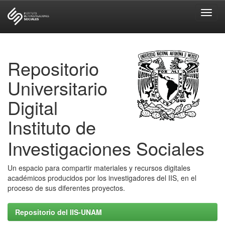
Skip
navigation
Repositorio
Universitario
Digital
Instituto de
Investigaciones Sociales
Un espacio para compartir materiales y recursos digitales
académicos producidos por los investigadores del IIS, en el
proceso de sus diferentes proyectos.
Repositorio del IIS-UNAM