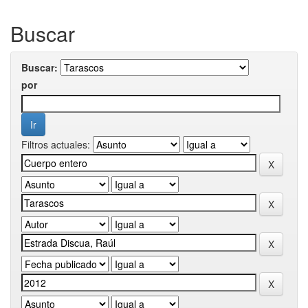
Buscar
Buscar:
por
Filtros actuales: