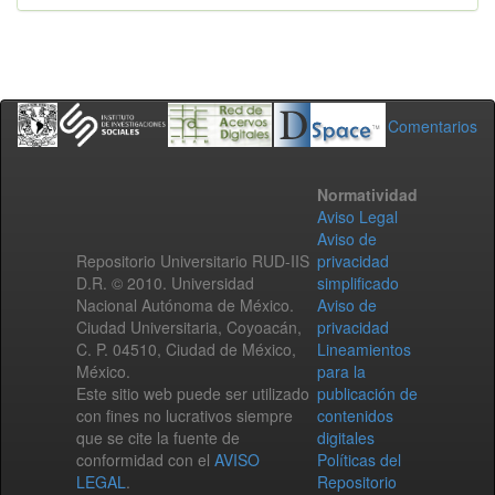
Comentarios
Normatividad
Aviso Legal
Aviso de
Repositorio Universitario RUD-IIS
privacidad
D.R. © 2010. Universidad
simplificado
Nacional Autónoma de México.
Aviso de
Ciudad Universitaria, Coyoacán,
privacidad
C. P. 04510, Ciudad de México,
Lineamientos
México.
para la
Este sitio web puede ser utilizado
publicación de
con fines no lucrativos siempre
contenidos
que se cite la fuente de
digitales
conformidad con el
AVISO
Políticas del
LEGAL
.
Repositorio