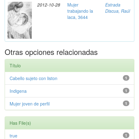
2012-10-28
Mujer
Estrada
trabajando la
Discua, Raúl
laca, 3644
Otras opciones relacionadas
Título
Cabello sujeto con liston
1
Indigena
1
Mujer joven de perfil
1
Has File(s)
true
1