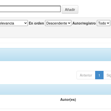
En orden
Autor/registro
Anterior
1
Si
Autor(es)