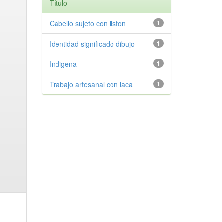
Título
Cabello sujeto con liston
1
Identidad significado dibujo
1
Indigena
1
Trabajo artesanal con laca
1