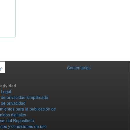
Comentarios
atividad
 Legal
 de privacidad simplificado
 de privacidad
mientos para la publicación de
nidos digitales
icas del Repositorio
nos y condiciones de uso