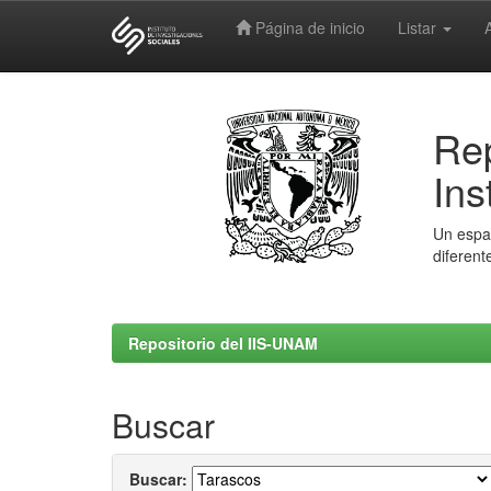
Página de inicio
Listar
Skip
navigation
Rep
Ins
Un espac
diferent
Repositorio del IIS-UNAM
Buscar
Buscar: