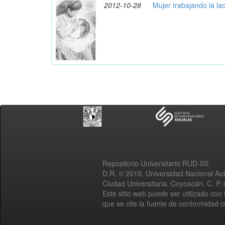
2012-10-28
Mujer trabajando la la
Repositorio Universitario RUD-IIS
D.R. © 2010. Universidad Nacional A
Ciudad Universitaria, Coyoacán, C. P.
Este sitio web puede ser utilizado con 
que se cite la fuente de conformidad 