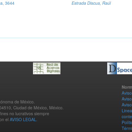
ca, 3644
Estrada Discua, Raúl
Norm
Aviso
Aviso
utónoma de México.
Aviso
 04510, Ciudad de México, México.
Linea
fines no lucrativos siempre
conte
con el
AVISO LEGAL
.
Polít
Térmi