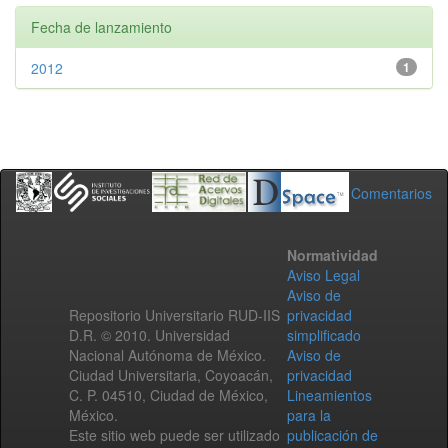
Fecha de lanzamiento
2012
1
Comentarios
Normatividad
Aviso Legal
Aviso de
Repositorio Universitario RUD-IIS
privacidad
D.R. © 2010. Universidad
simplificado
Nacional Autónoma de México.
Aviso de
Ciudad Universitaria, Coyoacán,
privacidad
C. P. 04510, Ciudad de México,
Lineamientos
México.
para la
Este sitio web puede ser utilizado
publicación de