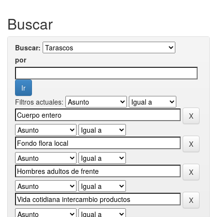
Buscar
Buscar:
por
Filtros actuales: