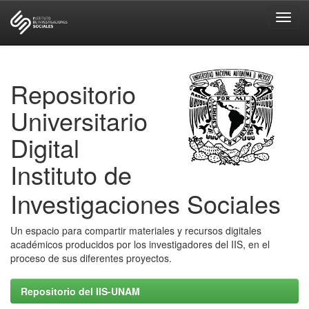
Skip
navigation
Repositorio
Universitario
Digital
Instituto de
Investigaciones Sociales
Un espacio para compartir materiales y recursos digitales
académicos producidos por los investigadores del IIS, en el
proceso de sus diferentes proyectos.
Repositorio del IIS-UNAM