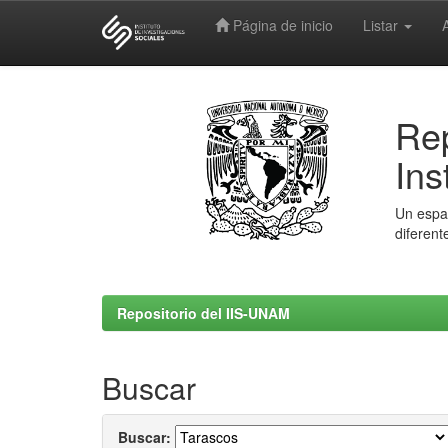
Página de inicio
Listar
Skip
navigation
Rep
Ins
Un espac
diferent
Repositorio del IIS-UNAM
Buscar
Buscar: