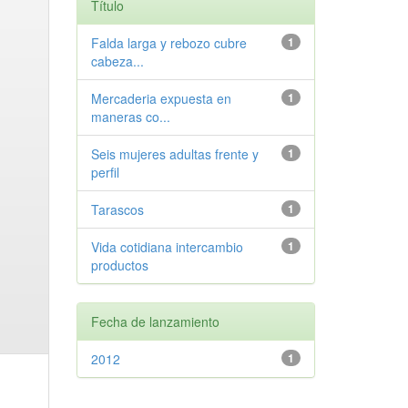
Título
Falda larga y rebozo cubre
1
cabeza...
Mercaderia expuesta en
1
maneras co...
Seis mujeres adultas frente y
1
perfil
Tarascos
1
Vida cotidiana intercambio
1
productos
Fecha de lanzamiento
2012
1