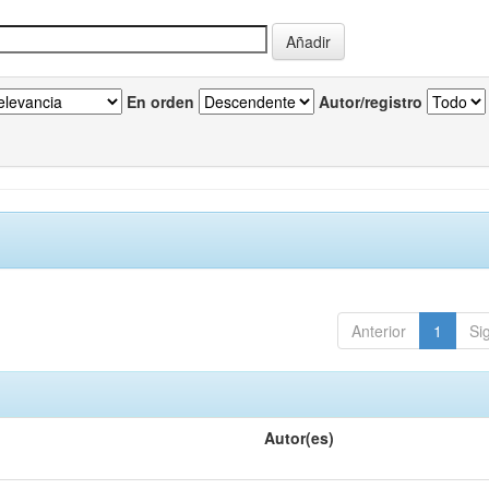
En orden
Autor/registro
Anterior
1
Si
Autor(es)