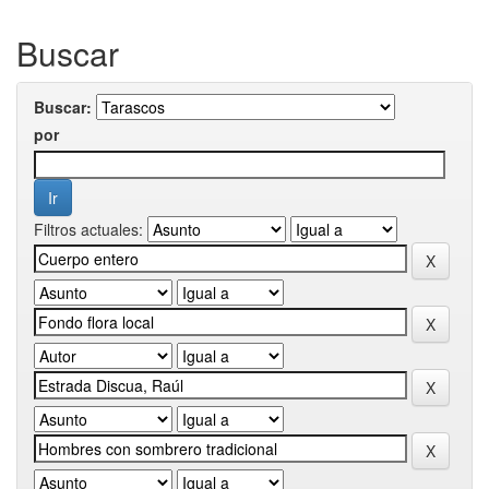
Buscar
Buscar:
por
Filtros actuales: