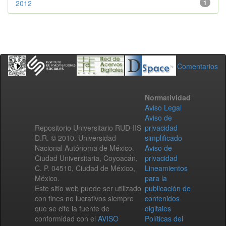
2012
1
Comentarios
Normatividad
Aviso Legal
Aviso de
Repositorio Universitario RUD-IIS
privacidad
D.R. © 2010. Universidad
simplificado
Nacional Autónoma de México.
Aviso de
Ciudad Universitaria, Coyoacán,
privacidad
C. P. 04510, Ciudad de México,
Lineamientos
México.
para la
Este sitio web puede ser utilizado
publicación de
con fines no lucrativos siempre
contenidos
que se cite la fuente de
digitales
conformidad con el
AVISO
Políticas del