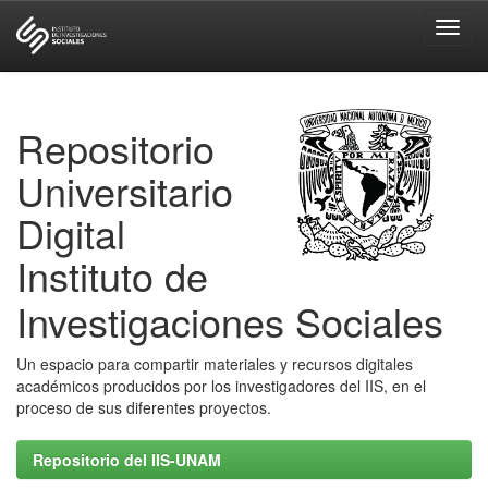
Skip
navigation
Repositorio
Universitario
Digital
Instituto de
Investigaciones Sociales
Un espacio para compartir materiales y recursos digitales
académicos producidos por los investigadores del IIS, en el
proceso de sus diferentes proyectos.
Repositorio del IIS-UNAM