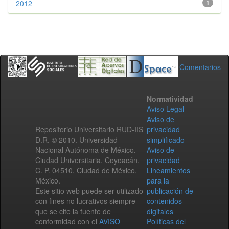
2012
1
Comentarios
Normatividad
Aviso Legal
Aviso de
Repositorio Universitario RUD-IIS
privacidad
D.R. © 2010. Universidad
simplificado
Nacional Autónoma de México.
Aviso de
Ciudad Universitaria, Coyoacán,
privacidad
C. P. 04510, Ciudad de México,
Lineamientos
México.
para la
Este sitio web puede ser utilizado
publicación de
con fines no lucrativos siempre
contenidos
que se cite la fuente de
digitales
conformidad con el
AVISO
Políticas del