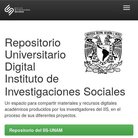
Skip
navigation
Repositorio
Universitario
Digital
Instituto de
Investigaciones Sociales
Un espacio para compartir materiales y recursos digitales
académicos producidos por los investigadores del IIS, en el
proceso de sus diferentes proyectos.
Repositorio del IIS-UNAM