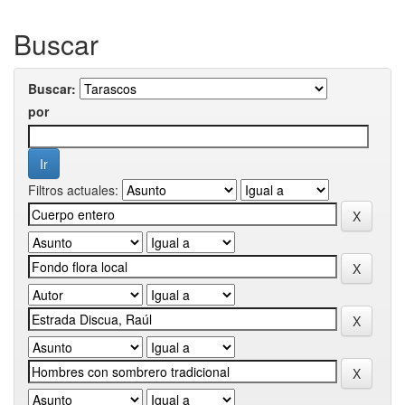
Buscar
Buscar:
por
Filtros actuales: