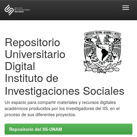
Skip
navigation
Repositorio
Universitario
Digital
Instituto de
Investigaciones Sociales
Un espacio para compartir materiales y recursos digitales
académicos producidos por los investigadores del IIS, en el
proceso de sus diferentes proyectos.
Repositorio del IIS-UNAM