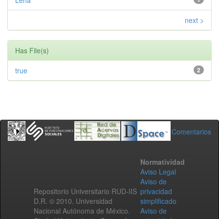
Lena
next >
Has File(s)
true
2
Comentarios
Normatividad
Aviso Legal
Aviso de
Repositorio Universitario RUD-IIS
privacidad
D.R. © 2010. Universidad
simplificado
Nacional Autónoma de México.
Aviso de