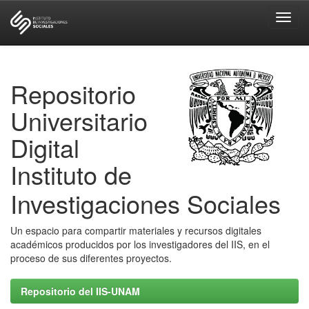
Skip
navigation
Repositorio
Universitario
Digital
Instituto de
Investigaciones Sociales
Un espacio para compartir materiales y recursos digitales
académicos producidos por los investigadores del IIS, en el
proceso de sus diferentes proyectos.
Repositorio del IIS-UNAM