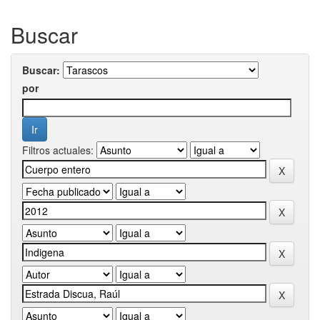
Buscar
Buscar:
por
Filtros actuales: