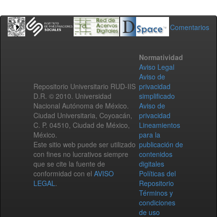
Comentarios
Normatividad
Aviso Legal
Aviso de
Repositorio Universitario RUD-IIS
privacidad
D.R. © 2010. Universidad
simplificado
Nacional Autónoma de México.
Aviso de
Ciudad Universitaria, Coyoacán,
privacidad
C. P. 04510, Ciudad de México,
Lineamientos
México.
para la
Este sitio web puede ser utilizado
publicación de
con fines no lucrativos siempre
contenidos
que se cite la fuente de
digitales
conformidad con el
AVISO
Políticas del
LEGAL
.
Repositorio
Términos y
condiciones
de uso