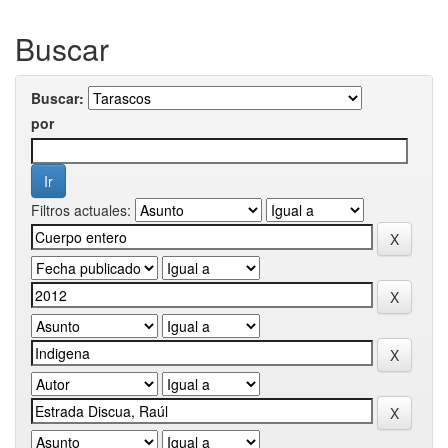
Buscar
Buscar:
por
Filtros actuales: