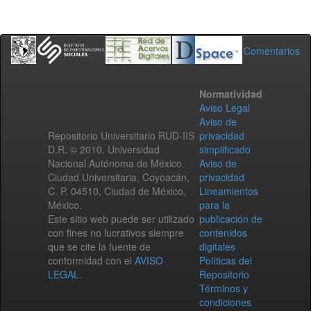
Comentarios
Normatividad
Aviso Legal
Aviso de
Repositorio Universitario RUD-IIS
privacidad
D.R. © 2010. Universidad
simplificado
Nacional Autónoma de México.
Aviso de
Ciudad Universitaria, Coyoacán,
privacidad
C. P. 04510, Ciudad de México,
Lineamientos
México.
para la
Este sitio web puede ser utilizado
publicación de
con fines no lucrativos siempre
contenidos
que se cite la fuente de
digitales
conformidad con el
AVISO
Políticas del
LEGAL
.
Repositorio
Términos y
condiciones