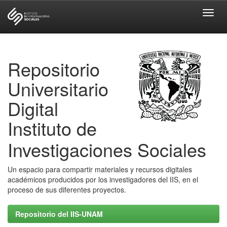
Skip
navigation
Repositorio
Universitario
Digital
Instituto de
Investigaciones Sociales
Un espacio para compartir materiales y recursos digitales
académicos producidos por los investigadores del IIS, en el
proceso de sus diferentes proyectos.
Repositorio del IIS-UNAM