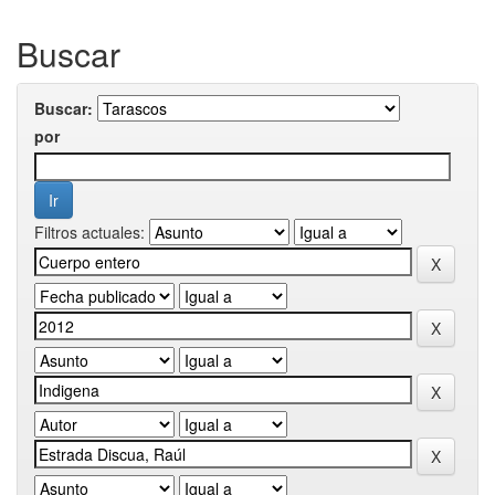
Buscar
Buscar:
por
Filtros actuales: