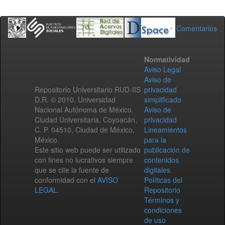
Comentarios
Normatividad
Aviso Legal
Aviso de
Repositorio Universitario RUD-IIS
privacidad
D.R. © 2010. Universidad
simplificado
Nacional Autónoma de México.
Aviso de
Ciudad Universitaria, Coyoacán,
privacidad
C. P. 04510, Ciudad de México,
Lineamientos
México.
para la
Este sitio web puede ser utilizado
publicación de
con fines no lucrativos siempre
contenidos
que se cite la fuente de
digitales
conformidad con el
AVISO
Políticas del
LEGAL
.
Repositorio
Términos y
condiciones
de uso