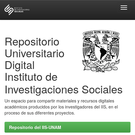
Skip
navigation
Repositorio
Universitario
Digital
Instituto de
Investigaciones Sociales
Un espacio para compartir materiales y recursos digitales
académicos producidos por los investigadores del IIS, en el
proceso de sus diferentes proyectos.
Repositorio del IIS-UNAM