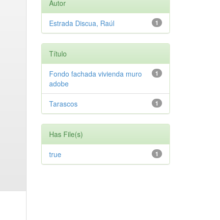
Autor
Estrada Discua, Raúl
1
Título
Fondo fachada vivienda muro
1
adobe
Tarascos
1
Has File(s)
true
1