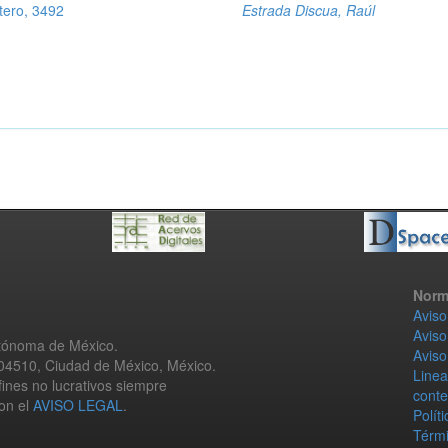
tero, 3492
Estrada Discua, Raúl
Norm
Aviso
Aviso
utónoma de México.
Aviso
 04510, Ciudad de México, México.
Linea
fines no lucrativos siempre
conte
con el
AVISO LEGAL
.
Polít
Térmi