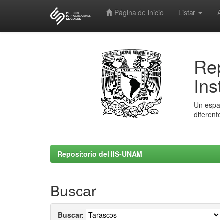
Página de inicio
Listar
Skip
navigation
Rep
Ins
Un espac
diferent
Repositorio del IIS-UNAM
Buscar
Buscar: