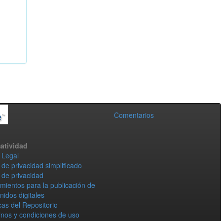
Comentarios
atividad
 Legal
 de privacidad simplificado
 de privacidad
mientos para la publicación de
nidos digitales
icas del Repositorio
nos y condiciones de uso