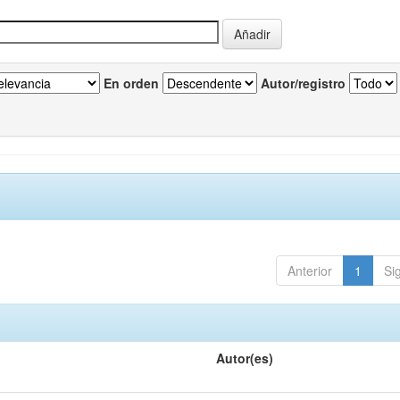
En orden
Autor/registro
Anterior
1
Si
Autor(es)