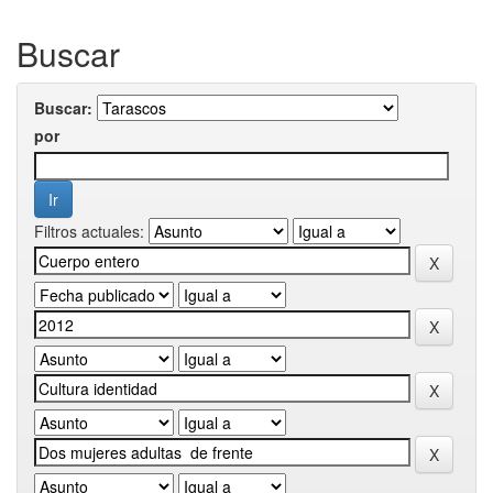
Buscar
Buscar:
por
Filtros actuales: