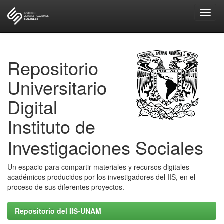
Skip
navigation
Repositorio
Universitario
Digital
Instituto de
Investigaciones Sociales
Un espacio para compartir materiales y recursos digitales
académicos producidos por los investigadores del IIS, en el
proceso de sus diferentes proyectos.
Repositorio del IIS-UNAM