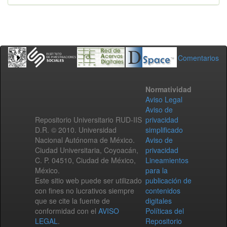
Comentarios
Normatividad
Aviso Legal
Aviso de
Repositorio Universitario RUD-IIS
privacidad
D.R. © 2010. Universidad
simplificado
Nacional Autónoma de México.
Aviso de
Ciudad Universitaria, Coyoacán,
privacidad
C. P. 04510, Ciudad de México,
Lineamientos
México.
para la
Este sitio web puede ser utilizado
publicación de
con fines no lucrativos siempre
contenidos
que se cite la fuente de
digitales
conformidad con el
AVISO
Políticas del
LEGAL
.
Repositorio