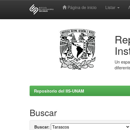
Página de inicio
Listar
Skip
navigation
Rep
Ins
Un espac
diferent
Repositorio del IIS-UNAM
Buscar
Buscar: