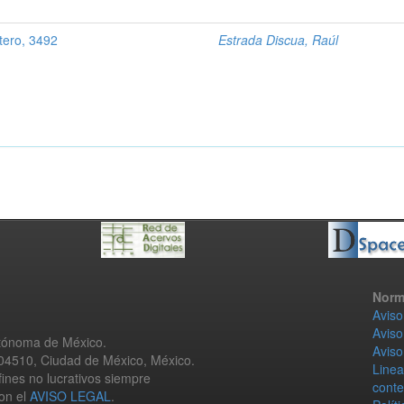
tero, 3492
Estrada Discua, Raúl
Norm
Aviso
Aviso
utónoma de México.
Aviso
 04510, Ciudad de México, México.
Linea
fines no lucrativos siempre
conte
con el
AVISO LEGAL
.