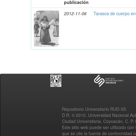
publicación
2012-11-06
Tarasca de cuerpo en
Repositorio Universitario RUD-IIS
D.R. © 2010. Universidad Nacional A
Ciudad Universitaria, Coyoacán, C. P.
Este sitio web puede ser utilizado con 
que se cite la fuente de conformidad 