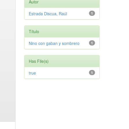
Autor
Estrada Discua, Raúl
1
Título
Nino con gaban y sombrero
1
Has File(s)
true
1