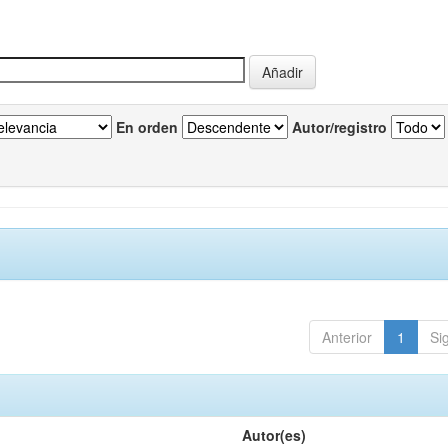
En orden
Autor/registro
Anterior
1
Si
Autor(es)