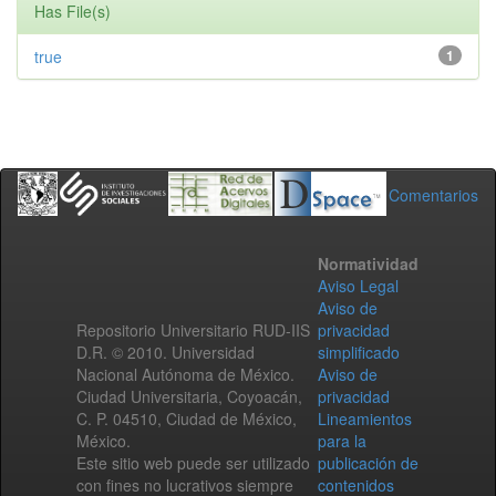
Has File(s)
true
1
Comentarios
Normatividad
Aviso Legal
Aviso de
Repositorio Universitario RUD-IIS
privacidad
D.R. © 2010. Universidad
simplificado
Nacional Autónoma de México.
Aviso de
Ciudad Universitaria, Coyoacán,
privacidad
C. P. 04510, Ciudad de México,
Lineamientos
México.
para la
Este sitio web puede ser utilizado
publicación de
con fines no lucrativos siempre
contenidos