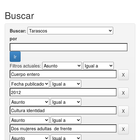
Buscar
Buscar:
por
Filtros actuales: