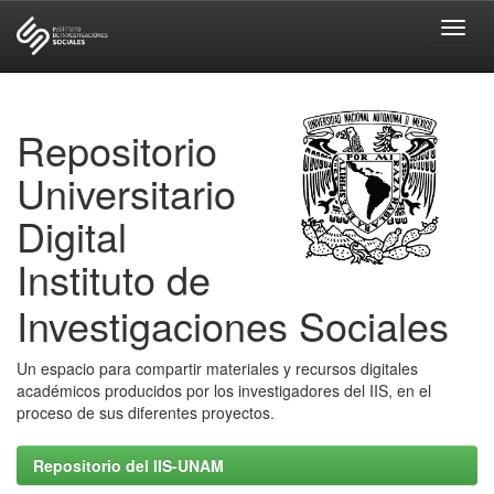
Skip
navigation
Repositorio
Universitario
Digital
Instituto de
Investigaciones Sociales
Un espacio para compartir materiales y recursos digitales
académicos producidos por los investigadores del IIS, en el
proceso de sus diferentes proyectos.
Repositorio del IIS-UNAM