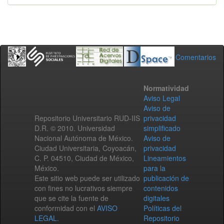
Comentarios
Normatividad
Aviso Legal
Aviso de
Repositorio Universitario RUD-IIS
privacidad
D.R. © 2010. Universidad
simplificado
Nacional Autónoma de México.
Aviso de
Ciudad Universitaria, Coyoacán,
privacidad
C. P. 04510, Ciudad de México,
Lineamientos
México.
para la
Este sitio web puede ser utilizado
publicación de
con fines no lucrativos siempre
contenidos
que se cite la fuente de
digitales
conformidad con el
AVISO
Políticas del
LEGAL
.
Repositorio