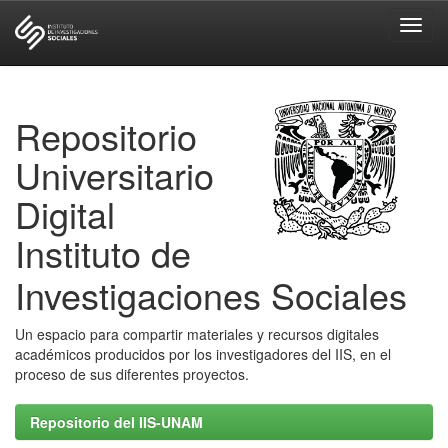
Skip
navigation
Repositorio
Universitario
Digital
Instituto de
Investigaciones Sociales
Un espacio para compartir materiales y recursos digitales
académicos producidos por los investigadores del IIS, en el
proceso de sus diferentes proyectos.
Repositorio del IIS-UNAM