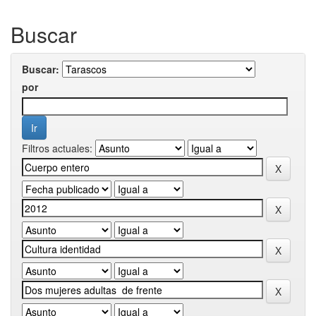
Buscar
Buscar:
por
Filtros actuales: